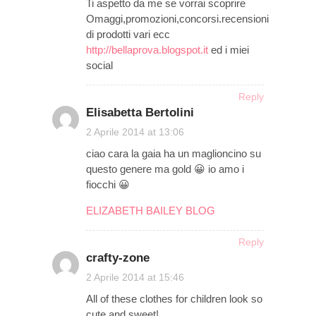
Ti aspetto da me se vorrai scoprire
Omaggi,promozioni,concorsi.recensioni
di prodotti vari ecc
http://bellaprova.blogspot.it
ed i miei
social
Reply
Elisabetta Bertolini
on
2 Aprile 2014 at 13:06
ciao cara la gaia ha un maglioncino su
questo genere ma gold 😀 io amo i
fiocchi 😀
ELIZABETH BAILEY BLOG
Reply
crafty-zone
on
2 Aprile 2014 at 15:46
All of these clothes for children look so
cute and sweet!