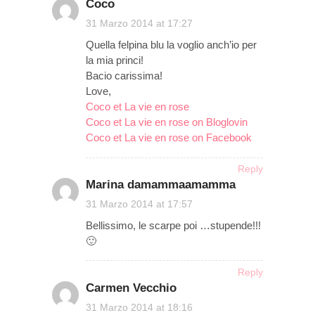
Coco
on
31 Marzo 2014 at 17:27
Quella felpina blu la voglio anch’io per
la mia princi!
Bacio carissima!
Love,
Coco et La vie en rose
Coco et La vie en rose on Bloglovin
Coco et La vie en rose on Facebook
Reply
Marina damammaamamma
on
31 Marzo 2014 at 17:57
Bellissimo, le scarpe poi …stupende!!!
🙂
Reply
Carmen Vecchio
on
31 Marzo 2014 at 18:16