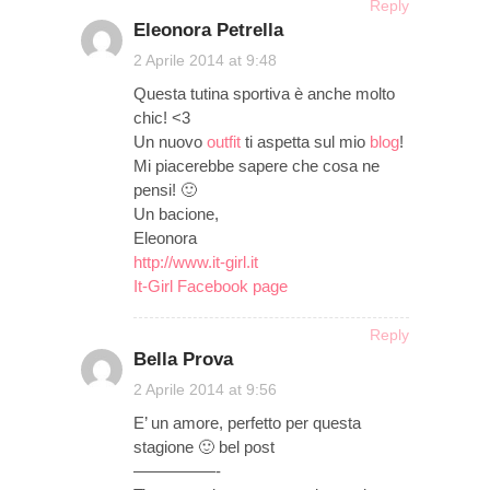
Reply
Eleonora Petrella
on
2 Aprile 2014 at 9:48
Questa tutina sportiva è anche molto
chic! <3
Un nuovo
outfit
ti aspetta sul mio
blog
!
Mi piacerebbe sapere che cosa ne
pensi! 🙂
Un bacione,
Eleonora
http://www.it-girl.it
It-Girl Facebook page
Reply
Bella Prova
on
2 Aprile 2014 at 9:56
E’ un amore, perfetto per questa
stagione 🙂 bel post
—————-