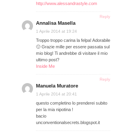
http://www.alessandrastyle.com
Reply
Annalisa Masella
on
1 Aprile 2014 at 19:24
Troppo troppo carina la felpa! Adorabile
🙂 Grazie mille per essere passata sul
mio blog! Ti andrebbe di visitare il mio
ultimo post?
Inside Me
Reply
Manuela Muratore
on
1 Aprile 2014 at 20:41
questo completino lo prenderei subito
per la mia nipotina !
bacio
unconventionalsecrets.blogspot.it