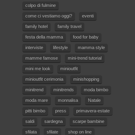
colpo di fulmine
come ci vestiamo oggi?
eventi
family hotel
family travel
festa della mamma
food for baby
interviste
lifestyle
mamma style
mamme famose
mini-trend tutorial
mini me look
minioutfit
minioutfit cerimonia
minishopping
minitrend
minitrends
moda bimbo
moda mare
monnalisa
Natale
pitti bimbo
press
primavera-estate
saldi
sardegna
scarpe bambine
sfilata
sfilate
shop on line