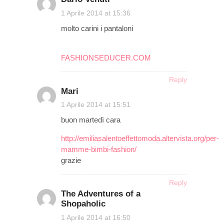
on
1 Aprile 2014 at 15:36
molto carini i pantaloni
FASHIONSEDUCER.COM
Reply
Mari
on
1 Aprile 2014 at 15:51
buon martedì cara
http://emiliasalentoeffettomoda.altervista.org/per-
mamme-bimbi-fashion/
grazie
Reply
The Adventures of a
Shopaholic
on
1 Aprile 2014 at 16:50