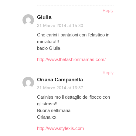
Reply
Giulia
on
31 Marzo 2014 at 15:30
Che carini i pantaloni con l’elastico in
miniatura!!!
bacio Giulia
http://www.thefashionmamas.com/
Reply
Oriana Campanella
on
31 Marzo 2014 at 16:37
Carinissimo il dettaglio del fiocco con
gli strass!!
Buona settimana
Oriana xx
http://www.stylexis.com