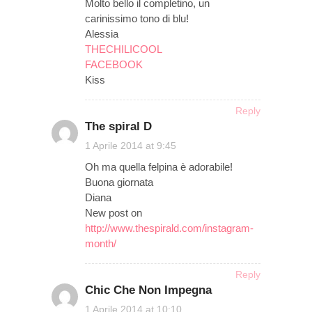
Molto bello il completino, un
carinissimo tono di blu!
Alessia
THECHILICOOL
FACEBOOK
Kiss
Reply
The spiral D
on
1 Aprile 2014 at 9:45
Oh ma quella felpina è adorabile!
Buona giornata
Diana
New post on
http://www.thespirald.com/instagram-
month/
Reply
Chic Che Non Impegna
on
1 Aprile 2014 at 10:10