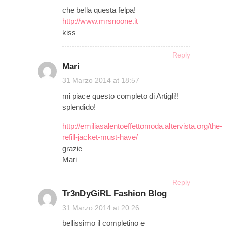
che bella questa felpa!
http://www.mrsnoone.it
kiss
Reply
Mari
on
31 Marzo 2014 at 18:57
mi piace questo completo di Artigli!!
splendido!
http://emiliasalentoeffettomoda.altervista.org/the-
refill-jacket-must-have/
grazie
Mari
Reply
Tr3nDyGiRL Fashion Blog
on
31 Marzo 2014 at 20:26
bellissimo il completino e