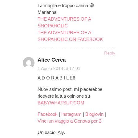
La maglia è troppo carina 😀
Marianna,
THE ADVENTURES OF A
SHOPAHOLIC
THE ADVENTURES OF A
SHOPAHOLIC ON FACEBOOK
Reply
Alice Cerea
on
1 Aprile 2014 at 17:01
A D O R A B I L E!!
Nuovissimo post, mi piacerebbe
ricevere la tua opinione su
BABYWHATSUP.COM
Facebook
|
Instagram
|
Bloglovin
|
Vinci un viaggio a Genova per 2!
Un bacio, Aly.