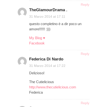
Reply
TheGlamourDrama .
on
31 Marzo 2014 at 17:11
questo completino è a dir poco un
amore!!!!!! :)))
My Blog ♥
Facebook
Reply
Federica Di Nardo
on
31 Marzo 2014 at 17:22
Delizioso!
The Cutielicious
http://www.thecutielicious.com
Federica
Reply