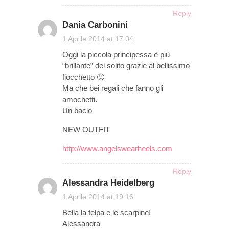
Reply
Dania Carbonini
on
1 Aprile 2014 at 17:04
Oggi la piccola principessa è più
“brillante” del solito grazie al bellissimo
fiocchetto 🙂
Ma che bei regali che fanno gli
amochetti.
Un bacio
NEW OUTFIT
http://www.angelswearheels.com
Reply
Alessandra Heidelberg
on
1 Aprile 2014 at 19:16
Bella la felpa e le scarpine!
Alessandra