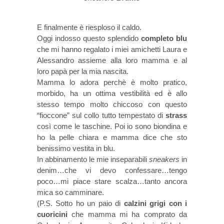
E finalmente è riesploso il caldo.
Oggi indosso questo splendido
completo blu
che mi hanno regalato i miei amichetti Laura e
Alessandro assieme alla loro mamma e al
loro papà per la mia nascita.
Mamma lo adora perchè è molto pratico,
morbido, ha un ottima vestibilità ed è allo
stesso tempo molto chiccoso con questo
“fioccone” sul collo tutto tempestato di
strass
così come le taschine. Poi io sono biondina e
ho la pelle chiara e mamma dice che sto
benissimo vestita in blu.
In abbinamento le mie inseparabili
sneakers
in
denim…che vi devo confessare…tengo
poco…mi piace stare scalza…tanto ancora
mica so camminare.
(P.S. Sotto ho un paio di
calzini grigi con i
cuoricini
che mamma mi ha comprato da