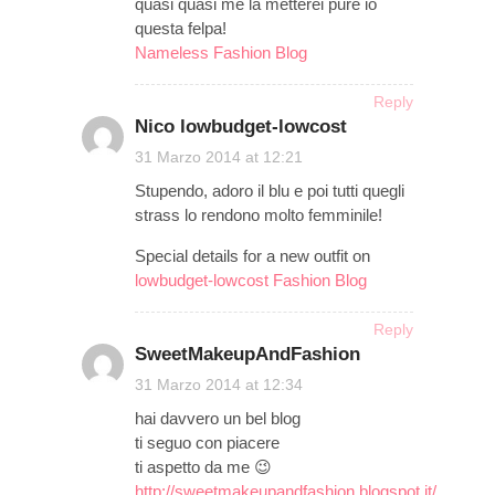
quasi quasi me la metterei pure io
questa felpa!
Nameless Fashion Blog
Reply
Nico lowbudget-lowcost
on
31 Marzo 2014 at 12:21
Stupendo, adoro il blu e poi tutti quegli
strass lo rendono molto femminile!
Special details for a new outfit on
lowbudget-lowcost Fashion Blog
Reply
SweetMakeupAndFashion
on
31 Marzo 2014 at 12:34
hai davvero un bel blog
ti seguo con piacere
ti aspetto da me 😉
http://sweetmakeupandfashion.blogspot.it/