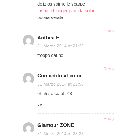
deliziosissime le scarpe
fashion blogger pamela soluri
buona serata
Reply
Anthea F
on
31 Marzo 2014 at 21:25
troppo carino!!
Reply
Con estilo al cubo
on
31 Marzo 2014 at 22:58
ohhh so cute!! <3
xx
Reply
Glamour ZONE
on
31 Marzo 2014 at 23:33