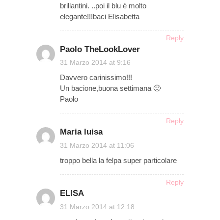
brillantini. ..poi il blu è molto
elegante!!!baci Elisabetta
Reply
Paolo TheLookLover
on
31 Marzo 2014 at 9:16
Davvero carinissimo!!!
Un bacione,buona settimana 🙂
Paolo
Reply
Maria luisa
on
31 Marzo 2014 at 11:06
troppo bella la felpa super particolare
Reply
ELISA
on
31 Marzo 2014 at 12:18